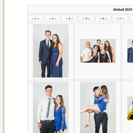
Abiball 2019
« 1 »
« 2 »
« 3 »
« 5 »
« 6 »
« 7 »