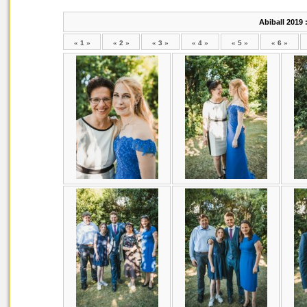
Abiball 2019
« 1 »
« 2 »
« 3 »
« 4 »
« 5 »
« 6 »