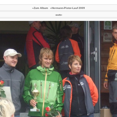
»Zum Album
»Hermann-Pistor-Lauf 2009
‹auto›