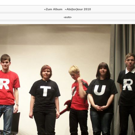
»Zum Album
»Abi(tor)tour 2010
‹auto›