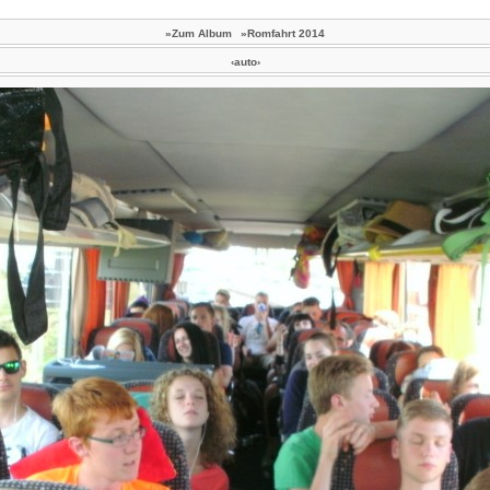
»Zum Album
»Romfahrt 2014
‹auto›