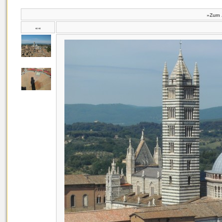
»Zum 
««