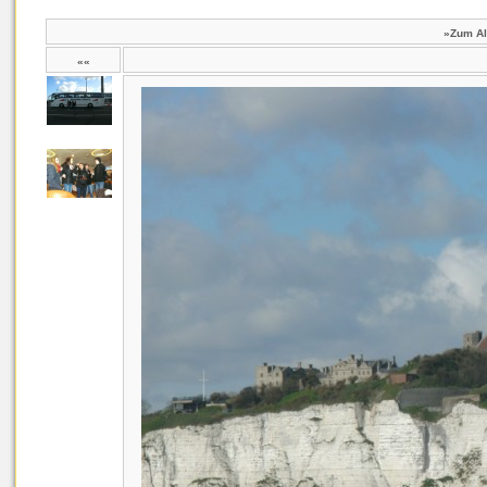
»Zum A
««