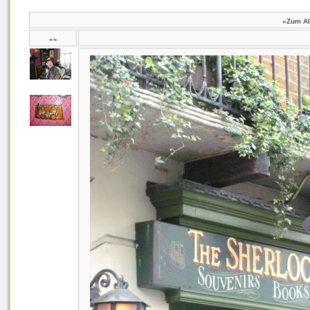
»Zum A
««