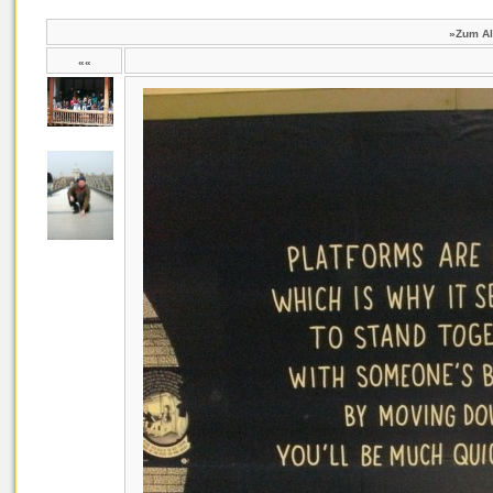
»Zum A
««